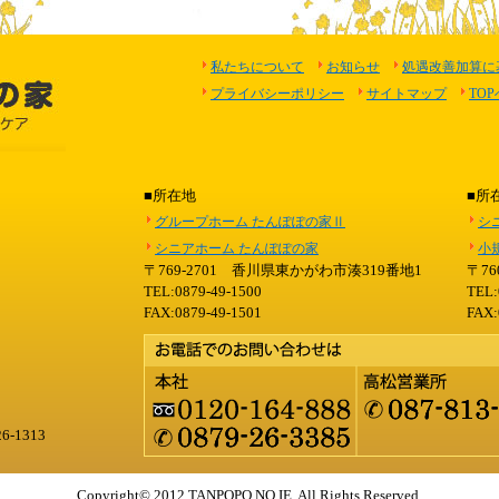
私たちについて
お知らせ
処遇改善加算に
プライバシーポリシー
サイトマップ
TO
■所在地
■所
グループホーム たんぽぽの家Ⅱ
シ
シニアホーム たんぽぽの家
小
〒769-2701 香川県東かがわ市湊319番地1
〒7
TEL:0879-49-1500
TEL:
FAX:0879-49-1501
FAX:
6-1313
Copyright© 2012 TANPOPO NO IE. All Rights Reserved.