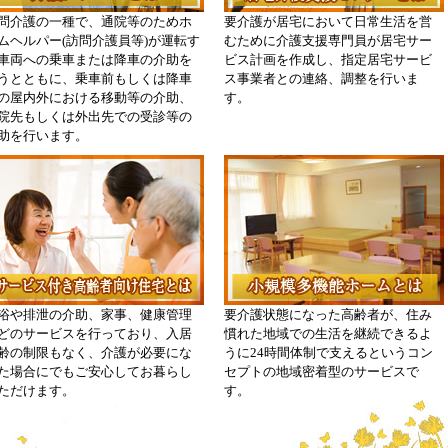
問介護の一種で、通院等のためホ
要介護が居宅において日常生活を営
ムヘルパー(訪問介護員等)が運転す
むために介護支援専門員が居宅サー
車両への乗車または降車の介助を
ビス計画を作成し、指定居宅サービ
うとともに、乗車前もしくは降車
ス事業者との連絡、調整を行いま
の屋内外における移動等の介助、
す。
院先もしくは外出先での受診等の
助を行います。
浴や排泄の介助、家事、健康管理
要介護状態になった高齢者が、住み
どのサービスを行っており、入居
慣れた地域での生活を継続できるよ
齢の制限もなく、介護が必要にな
うに24時間体制で支えるというコン
た場合にでもご安心してお暮らし
セプトの地域密着型のサービスで
ただけます。
す。