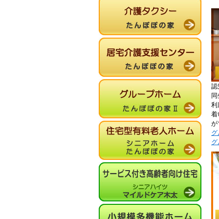
認
同
利
着
が
グ
グ