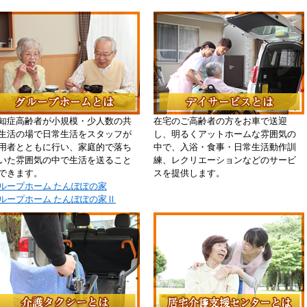
知症高齢者が小規模・少人数の共
在宅のご高齢者の方をお車で送迎
生活の場で日常生活をスタッフが
し、明るくアットホームな雰囲気の
用者とともに行い、家庭的で落ち
中で、入浴・食事・日常生活動作訓
いた雰囲気の中で生活を送ること
練、レクリエーションなどのサービ
できます。
スを提供します。
ループホーム たんぽぽの家
ループホーム たんぽぽの家Ⅱ