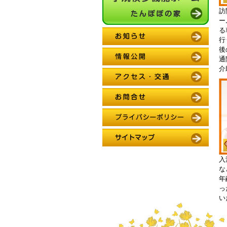
訪
ー
る
行
後
通
介
入
な
年
っ
い